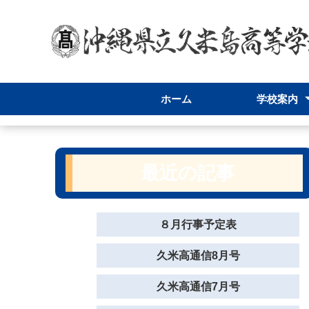
ホーム
学校案内
学校長あいさ
学校パンフレ
スクールポリ
学校案内
最近の記事
８月行事予定表
久米高通信8月号
久米高通信7月号