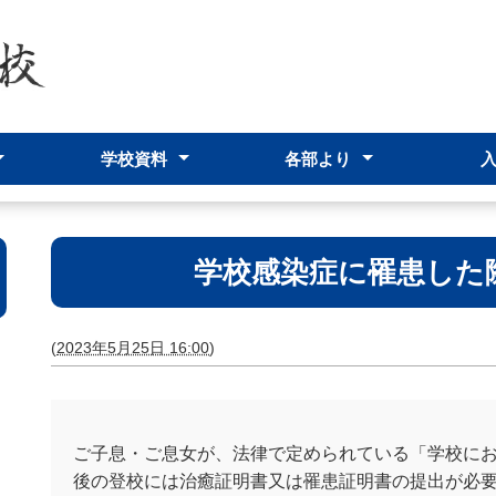
学校資料
各部より
つ
ット
シー
学校要覧
学校評価・評議委員会
内規
台風襲来時の対応について
いじめ防止対策基本方針
学校の部活動に係る活動方針
進路指導部
生徒支援部
事務部
保健室
学校感染症に罹患した
(
2023年5月25日 16:00
)
ご子息・ご息女が、法律で定められている「学校に
後の登校には治癒証明書又は罹患証明書の提出が必