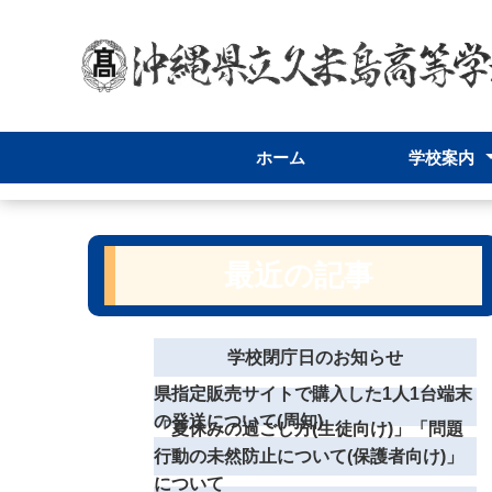
ホーム
学校案内
学校長あいさ
学校パンフレ
スクールポリ
学校案内
最近の記事
学校閉庁日のお知らせ
県指定販売サイトで購入した1人1台端末
の発送について(周知)
「夏休みの過ごし方(生徒向け)」「問題
行動の未然防止について(保護者向け)」
について