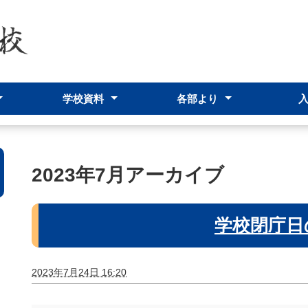
学校資料
各部より
つ
ット
シー
学校要覧
学校評価・評議委員会
内規
台風襲来時の対応について
いじめ防止対策基本方針
学校の部活動に係る活動方針
進路指導部
生徒支援部
事務部
保健室
2023年7月アーカイブ
学校閉庁日
2023年7月24日 16:20